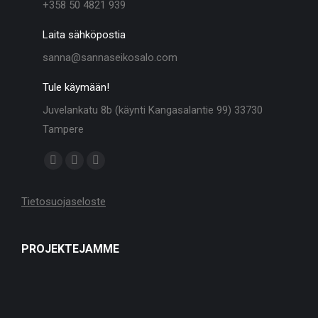
+358 50 4821 939
Laita sähköpostia
sanna@sannaseikosalo.com
Tule käymään!
Juvelankatu 8b (käynti Kangasalantie 99) 33730
Tampere
Find us on:
Facebook
Linkedin
Instagram
page
page
page
Tietosuojaseloste
opens
opens
opens
in
in
in
new
new
new
PROJEKTEJAMME
window
window
window