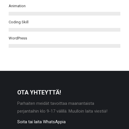
Animation
Coding Skill
WordPress
OTA YHTEYTTÄ!
Parhaiten meidät tavoittaa maanantaista
perjantaihin klo 9-17 välillä. Muulloin laita viestiä!
Soita tai laita WhatsAppia