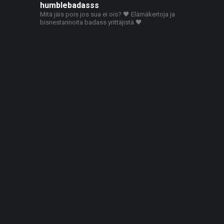
humblebadasss
Mitä jäis pois jos sua ei ois? 🖤
Elämäkertoja ja
bisnestarinoita badass yrittäjistä 🖤