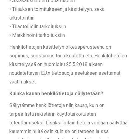
• Asiakassuhteen hoitamiseen
• Tilauksen toimitukseen ja käsittelyyn, sekä
arkistointiin
• Tilastollisiin tarkoituksiin
• Markkinointitarkoituksiin
Henkilötietojen käsittelyn oikeusperusteena on
sopimus, suostumus tai oikeutettu etu. Henkilötietojen
käsittelyssä on huomioitu 25.5.2018 alkaen
noudatettavan EU:n tietosuoja-asetuksen asettamat
vaatimukset.
Kuinka kauan henkilötietoja säilytetään?
Säilytämme henkilötietoja niin kauan, kuin on
tarpeellista rekisterin käyttötarkoitusten
toteuttamiseksi. Lisäksi joitain tietoja voidaan säilyttää
kauemmin niiltä osin kuin se on tarpeen laissa