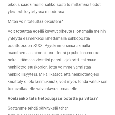
oikeus saada meille sähköisesti toimittamasi tiedot
yleisesti käytetyssä muodossa.
Miten voin toteuttaa oikeuteni?
Voit toteuttaa edellä kuvatut oikeutesi ottamalla meihin
yhteyttä esimerkiksi lähettämällä sähköpostia
osoitteeseen >XXX. Pyydämme sinua samalla
mainitsemaan nimesi, osoitteesi ja puhelinnumerosi
sekä liittämään viestiisi passi-, ajokortti- tai muun
henkilötodistuskopion, jotta voimme varmistaa
henkilöllisyytesi. Mikäli katsot, että henkilötietojesi
käsittely ei ole lainmukaista, voit myös tehdä valituksen
toimivaltaiselle valvontaviranomaiselle.
Voidaanko tätä tietosuojaselostetta päivittää?
Saatamme tehdä päivityksiä tähän