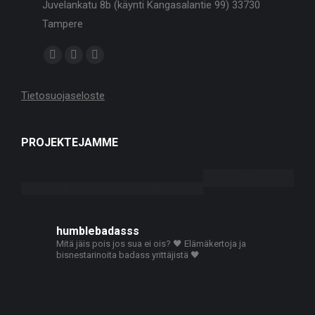
Juvelankatu 8b (käynti Kangasalantie 99) 33730
Tampere
Find us on:
Facebook
Linkedin
Instagram
page
page
page
Tietosuojaseloste
opens
opens
opens
in
in
in
new
new
new
PROJEKTEJAMME
window
window
window
humblebadasss
Mitä jäis pois jos sua ei ois? 🖤
Elämäkertoja ja
bisnestarinoita badass yrittäjistä 🖤