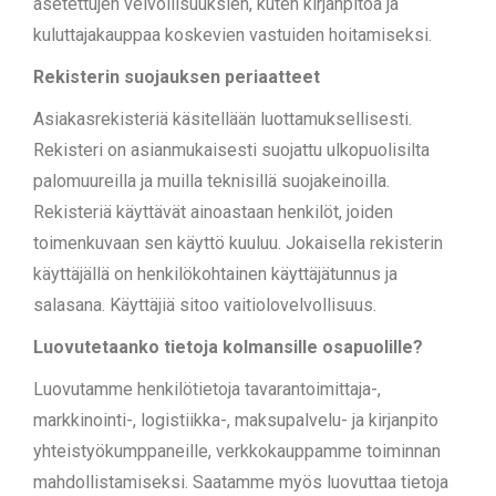
asetettujen velvollisuuksien, kuten kirjanpitoa ja
kuluttajakauppaa koskevien vastuiden hoitamiseksi.
Rekisterin suojauksen periaatteet
Asiakasrekisteriä käsitellään luottamuksellisesti.
Rekisteri on asianmukaisesti suojattu ulkopuolisilta
palomuureilla ja muilla teknisillä suojakeinoilla.
Rekisteriä käyttävät ainoastaan henkilöt, joiden
toimenkuvaan sen käyttö kuuluu. Jokaisella rekisterin
käyttäjällä on henkilökohtainen käyttäjätunnus ja
salasana. Käyttäjiä sitoo vaitiolovelvollisuus.
Luovutetaanko tietoja kolmansille osapuolille?
Luovutamme henkilötietoja tavarantoimittaja-,
markkinointi-, logistiikka-, maksupalvelu- ja kirjanpito
yhteistyökumppaneille, verkkokauppamme toiminnan
mahdollistamiseksi. Saatamme myös luovuttaa tietoja