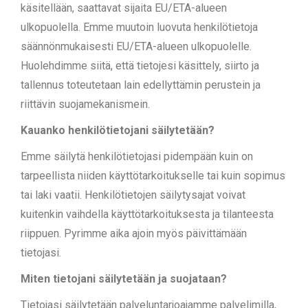
käsitellään, saattavat sijaita EU/ETA-alueen
ulkopuolella. Emme muutoin luovuta henkilötietoja
säännönmukaisesti EU/ETA-alueen ulkopuolelle.
Huolehdimme siitä, että tietojesi käsittely, siirto ja
tallennus toteutetaan lain edellyttämin perustein ja
riittävin suojamekanismein.
Kauanko henkilötietojani säilytetään?
Emme säilytä henkilötietojasi pidempään kuin on
tarpeellista niiden käyttötarkoitukselle tai kuin sopimus
tai laki vaatii. Henkilötietojen säilytysajat voivat
kuitenkin vaihdella käyttötarkoituksesta ja tilanteesta
riippuen. Pyrimme aika ajoin myös päivittämään
tietojasi.
Miten tietojani säilytetään ja suojataan?
Tietojasi säilytetään palveluntarjoajamme palvelimilla,