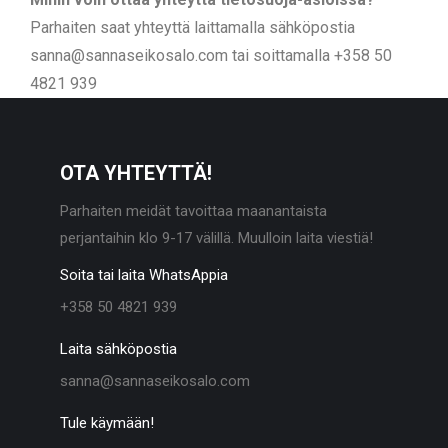
Parhaiten saat yhteyttä laittamalla sähköpostia
sanna@sannaseikosalo.com tai soittamalla +358 50
4821 939
OTA YHTEYTTÄ!
Parhaiten meidät tavoittaa maanantaista
perjantaihin klo 9-17 välillä. Muulloin laita viestiä!
Soita tai laita WhatsAppia
+358 50 4821 939
Laita sähköpostia
sanna@sannaseikosalo.com
Tule käymään!