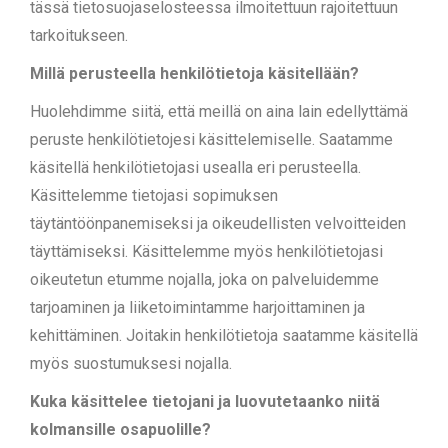
tässä tietosuojaselosteessa ilmoitettuun rajoitettuun
tarkoitukseen.
Millä perusteella henkilötietoja käsitellään?
Huolehdimme siitä, että meillä on aina lain edellyttämä
peruste henkilötietojesi käsittelemiselle. Saatamme
käsitellä henkilötietojasi usealla eri perusteella.
Käsittelemme tietojasi sopimuksen
täytäntöönpanemiseksi ja oikeudellisten velvoitteiden
täyttämiseksi. Käsittelemme myös henkilötietojasi
oikeutetun etumme nojalla, joka on palveluidemme
tarjoaminen ja liiketoimintamme harjoittaminen ja
kehittäminen. Joitakin henkilötietoja saatamme käsitellä
myös suostumuksesi nojalla.
Kuka käsittelee tietojani ja luovutetaanko niitä
kolmansille osapuolille?