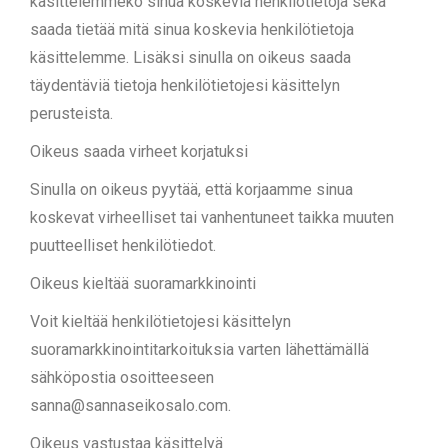
käsittelemmekö sinua koskevia henkilötietoja sekä
saada tietää mitä sinua koskevia henkilötietoja
käsittelemme. Lisäksi sinulla on oikeus saada
täydentäviä tietoja henkilötietojesi käsittelyn
perusteista.
Oikeus saada virheet korjatuksi
Sinulla on oikeus pyytää, että korjaamme sinua
koskevat virheelliset tai vanhentuneet taikka muuten
puutteelliset henkilötiedot.
Oikeus kieltää suoramarkkinointi
Voit kieltää henkilötietojesi käsittelyn
suoramarkkinointitarkoituksia varten lähettämällä
sähköpostia osoitteeseen
sanna@sannaseikosalo.com.
Oikeus vastustaa käsittelyä