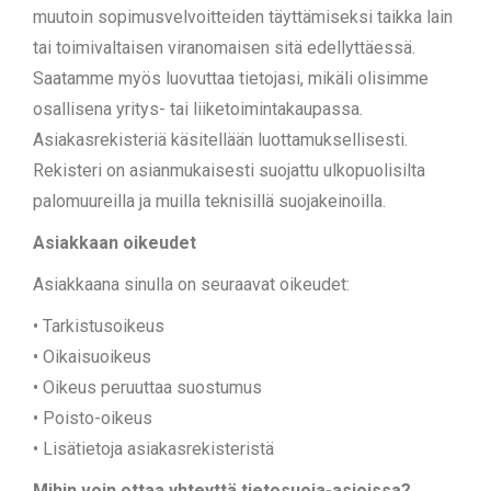
muutoin sopimusvelvoitteiden täyttämiseksi taikka lain
tai toimivaltaisen viranomaisen sitä edellyttäessä.
Saatamme myös luovuttaa tietojasi, mikäli olisimme
osallisena yritys- tai liiketoimintakaupassa.
Asiakasrekisteriä käsitellään luottamuksellisesti.
Rekisteri on asianmukaisesti suojattu ulkopuolisilta
palomuureilla ja muilla teknisillä suojakeinoilla.
Asiakkaan oikeudet
Asiakkaana sinulla on seuraavat oikeudet:
• Tarkistusoikeus
• Oikaisuoikeus
• Oikeus peruuttaa suostumus
• Poisto-oikeus
• Lisätietoja asiakasrekisteristä
Mihin voin ottaa yhteyttä tietosuoja-asioissa?