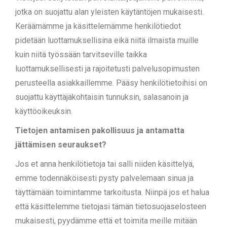
jotka on suojattu alan yleisten käytäntöjen mukaisesti.
Keräämämme ja käsittelemämme henkilötiedot
pidetään luottamuksellisina eikä niitä ilmaista muille
kuin niitä työssään tarvitseville taikka
luottamuksellisesti ja rajoitetusti palvelusopimusten
perusteella asiakkaillemme. Pääsy henkilötietoihisi on
suojattu käyttäjäkohtaisin tunnuksin, salasanoin ja
käyttöoikeuksin.
Tietojen antamisen pakollisuus ja antamatta
jättämisen seuraukset?
Jos et anna henkilötietoja tai salli niiden käsittelyä,
emme todennäköisesti pysty palvelemaan sinua ja
täyttämään toimintamme tarkoitusta. Niinpä jos et halua
että käsittelemme tietojasi tämän tietosuojaselosteen
mukaisesti, pyydämme että et toimita meille mitään