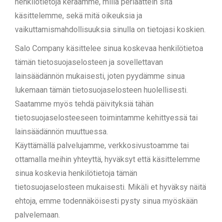
henkilötietoja keräämme, millä periaattein sitä
käsittelemme, sekä mitä oikeuksia ja
vaikuttamismahdollisuuksia sinulla on tietojasi koskien.
Salo Company käsittelee sinua koskevaa henkilötietoa
tämän tietosuojaselosteen ja sovellettavan
lainsäädännön mukaisesti, joten pyydämme sinua
lukemaan tämän tietosuojaselosteen huolellisesti.
Saatamme myös tehdä päivityksiä tähän
tietosuojaselosteeseen toimintamme kehittyessä tai
lainsäädännön muuttuessa.
Käyttämällä palvelujamme, verkkosivustoamme tai
ottamalla meihin yhteyttä, hyväksyt että käsittelemme
sinua koskevia henkilötietoja tämän
tietosuojaselosteen mukaisesti. Mikäli et hyväksy näitä
ehtoja, emme todennäköisesti pysty sinua myöskään
palvelemaan.