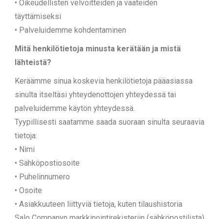
• Oikeudellisten velvoitteiden ja vaateiden
täyttämiseksi
• Palveluidemme kohdentaminen
Mitä henkilötietoja minusta kerätään ja mistä
lähteistä?
Keräämme sinua koskevia henkilötietoja pääasiassa
sinulta itseltäsi yhteydenottojen yhteydessä tai
palveluidemme käytön yhteydessä.
Tyypillisesti saatamme saada suoraan sinulta seuraavia
tietoja:
• Nimi
• Sähköpostiosoite
• Puhelinnumero
• Osoite
• Asiakkuuteen liittyviä tietoja, kuten tilaushistoria
Salo Companyn markkinointirekisteriin (sähköpostilista)