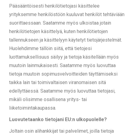
Pääsääntöisesti henkilötietojasi käsittelee
yrityksemme henkilöstöön kuuluvat henkilöt tehtäviään
suorittaessaan. Saatamme myös ulkoistaa jotain
henkilötietojen käsittelyä, kuten henkilötietojen
tallennukseen ja käsittelyyn käytetyt tietojärjestelmät.
Huolehdimme tällöin siitä, että tietojesi
luottamuksellisuus säilyy ja tietoja käsitellään myös
muutoin lainmukaisesti. Saatamme myös luovuttaa
tietoja muutoin sopimusvelvoitteiden täyttämiseksi
taikka lain tai toimivaltaisen viranomaisen sitä
edellyttäessä. Saatamme myös luovuttaa tietojasi,
mikäli olisimme osallisena yritys- tai
liiketoimintakaupassa.
Luovutetaanko tietojani EU:n ulkopuolelle?
Joltain osin alihankkijat tai palvelimet, joilla tietoja