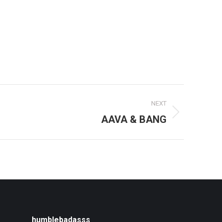
NEXT
AAVA & BANG
humblebadasss