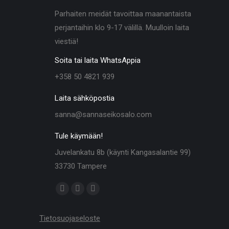
Parhaiten meidät tavoittaa maanantaista
perjantaihin klo 9-17 välillä. Muulloin laita
viestiä!
Soita tai laita WhatsAppia
+358 50 4821 939
Laita sähköpostia
sanna@sannaseikosalo.com
Tule käymään!
Juvelankatu 8b (käynti Kangasalantie 99)
33730 Tampere
Find us on:
Facebook
Linkedin
Instagram
page
page
page
Tietosuojaseloste
opens
opens
opens