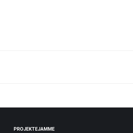
Next
project:
PROJEKTEJAMME