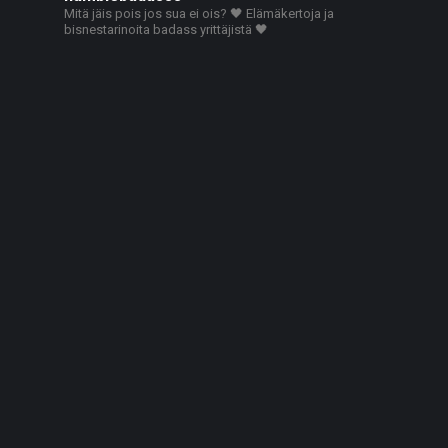
Mitä jäis pois jos sua ei ois? 🖤
Elämäkertoja ja
bisnestarinoita badass yrittäjistä 🖤