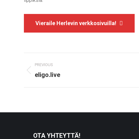
lippiksiä.
Vieraile Herlevin verkkosivuilla!
Project
PREVIOUS
navigation
Previous
eligo.live
project:
OTA YHTEYTTÄ!