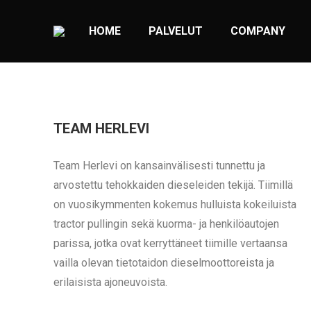
HOME
PALVELUT
COMPANY
TEAM HERLEVI
Team Herlevi on kansainvälisesti tunnettu ja
arvostettu tehokkaiden dieseleiden tekijä. Tiimillä
on vuosikymmenten kokemus hulluista kokeiluista
tractor pullingin sekä kuorma- ja henkilöautojen
parissa, jotka ovat kerryttäneet tiimille vertaansa
vailla olevan tietotaidon dieselmoottoreista ja
erilaisista ajoneuvoista.